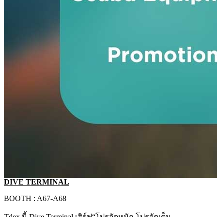
DIVE TERMINAL
BOOTH : A67-A68
Tdex นี้ Dive Terminal เสิร์ฟ“โปรจัดหนัก โปรจัดเต็ม