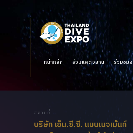
หน้าหลัก
ร่วมแสดงงาน
ร่วมชม
สถานที่
บริษัท เอ็น.ซี.ซี. แมนเนจเม้นท์