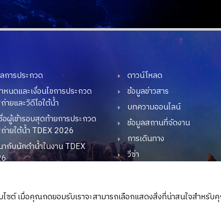
มูลการประกวด
ดาวน์โหลด
กำหนดและเงื่อนไขการประกวด
ข้อมูลข่าวสาร
่ายและวิดีโอใต้น้ำ
บทความออนไลน์
ื่อผู้เข้ารอบสุดท้ายการประกวด
ข้อมูลสถานที่จัดงาน
ถ่ายใต้น้ำ TDEX 2026
การเดินทาง
นากับนักดำน้ำในงาน TDEX
วีซ่า
26
โรงแรม
EX CSR
ยากาศภายในงาน "TDEX
25"