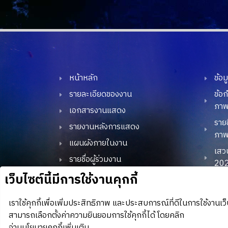
หน้าหลัก
ข้อ
รายละเอียดของงาน
ข้อ
ภาพถ
เอกสารงานแสดง
รายช
รายงานหลังการแสดง
ภาพ
แผนผังภายในงาน
เสว
รายชื่อผู้ร่วมงาน
20
โปรโมชั่น / ไฮไลท์
TD
โปรโมชั่นพิเศษ
บรร
20