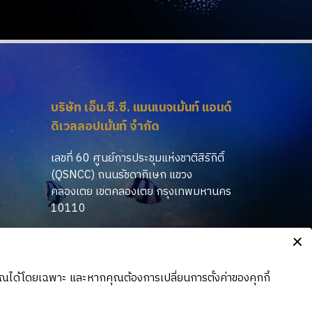
บริษัท เอ็น.ซี.ซี. แมนเนจเม้นท์ แอนด์
ดิเวลลอปเม้นท์ จำกัด
เลขที่ 60 ศูนย์การประชุมแห่งชาติสิริกิติ์
(QSNCC) ถนนรัชดาภิเษก แขวง
คลองเตย เขตคลองเตย กรุงเทพมหานคร
10110
02-229-3503, 3513, 3515
:
tdex@nccexhibition.com
: