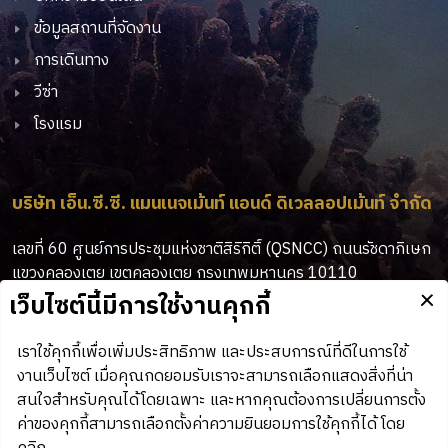
ข้อมูลสถานที่จัดงาน
การเดินทาง
วีซ่า
โรงแรม
บริษัท เอ็น.ซี.ซี. แมนเนจเม้นท์ แอนด์ ดิเวลลอปเม้นท์ จำกัด
เลขที่ 60 ศูนย์การประชุมแห่งชาติสิริกิติ์ (QSNCC) ถนนรัชดาภิเษก
แขวงคลองเตย เขตคลองเตย กรุงเทพมหานคร 10110
02-229-3503, 3513, 3515
:
tdex@nccexhibition.com
: