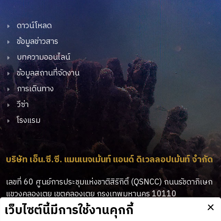
ดาวน์โหลด
ข้อมูลข่าวสาร
บทความออนไลน์
ข้อมูลสถานที่จัดงาน
การเดินทาง
วีซ่า
โรงแรม
บริษัท เอ็น.ซี.ซี. แมนเนจเม้นท์ แอนด์ ดิเวลลอปเม้นท์ จำกัด
เลขที่ 60 ศูนย์การประชุมแห่งชาติสิริกิติ์ (QSNCC) ถนนรัชดาภิเษก
แขวงคลองเตย เขตคลองเตย กรุงเทพมหานคร 10110
02-229-3503, 3513, 3515
: