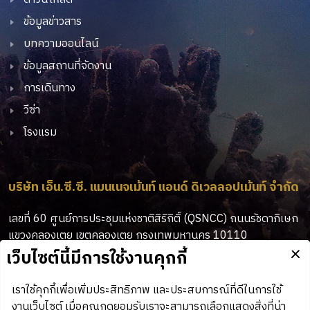
ข้อมูลข่าวสาร
บทความออนไลน์
ข้อมูลสถานที่จัดงาน
การเดินทาง
วีซ่า
โรงแรม
บริษัท เอ็น.ซี.ซี. แมนเนจเม้นท์ แอนด์ ดิเวลลอปเม้นท์ จำกัด
เลขที่ 60 ศูนย์การประชุมแห่งชาติสิริกิติ์ (QSNCC) ถนนรัชดาภิเษก
แขวงคลองเตย เขตคลองเตย กรุงเทพมหานคร 10110
02-229-3503, 3513, 3515
:
tdex@nccexhibition.com
: