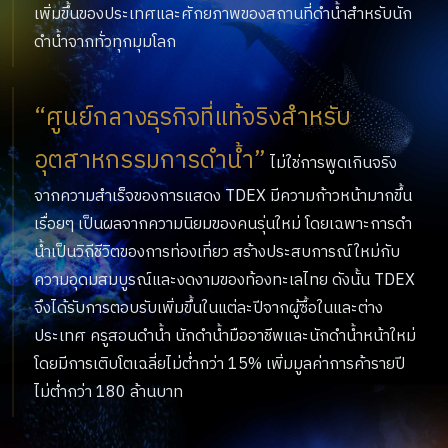
เพิ่มขึ้นของประเทศและศักยภาพของสถานที่ดำน้ำสำหรับนัก
ดำน้ำจากทั่วทุกมุมโลก
“ศูนย์กลางธุรกิจที่แท้จริงสำหรับ
อุตสาหกรรมการดำน้ำ”
ไม่ใช่การพูดเกินจริง
จากความสำเร็จของการแสดง TDEX มีความก้าวหน้ามากขึ้น
เรื่อยๆ เป็นผลจากความนิยมของคนรุ่นใหม่ โดยเฉพาะการดำ
น้ำเป็นวิถีชีวิตของการท่องเที่ยว สร้างประสบการณ์ใหม่กับ
ความอุดมสมบูรณ์และงดงามของท้องทะเลไทย ดังนั้น TDEX
จึงได้รับการตอบรับเพิ่มขึ้นในแต่ละปีจากผู้ซื้อในและต่าง
ประเทศ ครูสอนดำน้ำ นักดำน้ำมืออาชีพและนักดำน้ำหน้าใหม่
โดยมีการเติบโตเฉลี่ยไม่ต่ำกว่า 15% เพิ่มมูลค่าการค้ารายปี
ไม่ต่ำกว่า 180 ล้านบาท