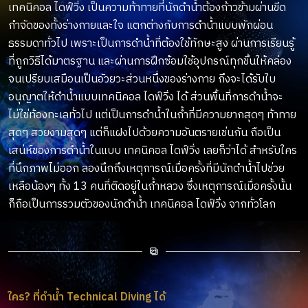
เทคนิคอล ไดฟ์วิ่ง เป็นความท้าทายที่นักดำน้ำต้องก้าวข้ามผ่านขีด
กำจัดของทั้งร่างกายและใจ แตกต่างกับการดำน้ำแบบพักผ่อน
ธรรมดาทั่วไป เพราะเป็นการดำน้ำที่ต้องใช้ทักษะสูง ผ่านการเรียนรู้
ที่ถูกวิธีได้มาตรฐาน และผ่านการฝึกซ้อมใช้อุปกรณ์ทุกชิ้นให้คล่อง
จนเปรียบเสมือนเป็นอัวยวะส่วนหนึ่งของร่างกาย ถึงจะได้รับใบ
อนุญาตให้ดำน้ำแบบเทคนิคอล ไดฟ์วิ่ง ได้ ส่วนพื้นที่การดำน้ำจะ
ไม่ใช่ท้องทะเลทั่วไป แต่เป็นการดำน้ำในถ้ำที่มีความยากสุดๆ ท้าทาย
สุดๆ สวยงามสุดๆ แต่ก็แฝงไปด้วยความอันตรายเช่นกัน ถือเป็น
เสน่ห์ของการดำน้ำในแบบ เทคนิคอล ไดฟ์วิ่ง เลยก็ว่าได้ สำหรับใคร
ที่นึกภาพไม่ออก ลองนึกถึงเหตุการณ์เมื่อครั้งที่มีนักดำน้ำไปช่วย
เหลือน้องๆ ทั้ง 13 คนที่ติดอยู่ในถ้ำหลวง ซึ่งเหตุการณ์เมื่อครั้งนั้น
ก็ถือเป็นการรวมตัวของนักดำน้ำ เทคนิคอล ไดฟ์วิ่ง จากทั่วโลก
ใคร? ที่ดำน้ำ Technical Diving ได้