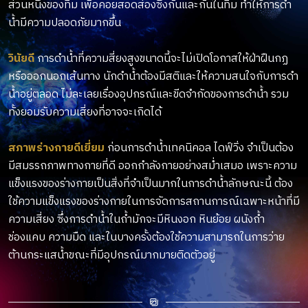
ส่วนหนึ่งของทีม เพื่อคอยสอดส่องซึ่งกันและกันในทีม ทำให้การดำ
น้ำมีความปลอดภัยมากขึ้น
วินัยดี
การดำน้ำที่ความสี่ยงสูงขนาดนี้จะไม่เปิดโอกาสให้ฝ่าฝืนกฏ
หรือออกนอกเส้นทาง นักดำน้ำต้องมีสติและให้ความสนใจกับการดำ
น้ำอยู่ตลอด ไม่ละเลยเรื่องอุปกรณ์และขีดจำกัดของการดำน้ำ รวม
ทั้งยอมรับความเสี่ยงที่อาจจะเกิดได้
สภาพร่างกายดีเยี่ยม
ก่อนการดำน้ำเทคนิคอล ไดฟ์วิ่ง จำเป็นต้อง
มีสมรรถภาพทางกายที่ดี ออกกำลังกายอย่างสม่ำเสมอ เพราะความ
แข็งแรงของร่างกายเป็นสิ่งที่จำเป็นมากในการดำน้ำลักษณะนี้ ต้อง
ใช้ความแข็งแรงของร่างกายในการจัดการสถานการณ์เฉพาะหน้าที่มี
ความเสี่ยง ซึ่งการดำน้ำในถ้ำมักจะมีหินงอก หินย้อย ผนังถ้ำ
ช่องแคบ ความมืด และในบางครั้งต้องใช้ความสามารถในการว่าย
ต้านกระแสน้ำขณะที่มีอุปกรณ์มากมายติดตัวอยู่