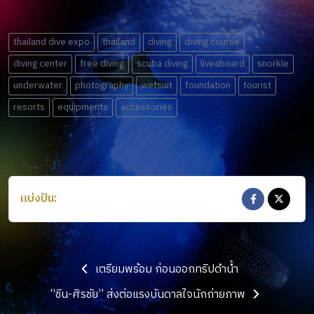
thailand dive expo
thailand
diving
diving course
diving center
free diving
scuba diving
liveaboard
snorkle
underwater
photography
wetsuit
foundation
tourist
resorts
equipments
accessories
แบ่งปัน:
เตรียมพร้อม ก่อนออกทริปดำน้ำ
“ชิน-ศิรชัย” ส่งต่อแรงบันดาลใจนักถ่ายภาพ