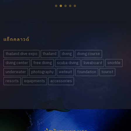
แท็กคลาวด์
thailand dive expo
thailand
diving
diving course
diving center
free diving
scuba diving
liveaboard
snorkle
underwater
photography
wetsuit
foundation
tourist
resorts
equipments
accessories