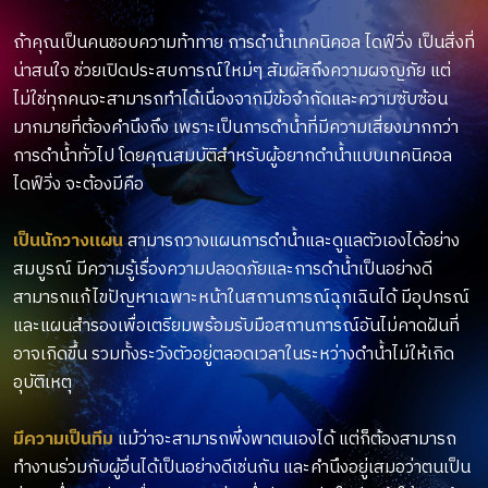
ถ้าคุณเป็นคนชอบความท้าทาย การดำน้ำเทคนิคอล ไดฟ์วิ่ง เป็นสิ่งที่
น่าสนใจ ช่วยเปิดประสบการณ์ใหม่ๆ สัมผัสถึงความผจญภัย แต่
ไม่ใช่ทุกคนจะสามารถทำได้เนื่องจากมีข้อจำกัดและความซับซ้อน
มากมายที่ต้องคำนึงถึง เพราะเป็นการดำน้ำที่มีความเสี่ยงมากกว่า
การดำน้ำทั่วไป โดยคุณสมบัติสำหรับผู้อยากดำน้ำแบบเทคนิคอล
ไดฟ์วิ่ง จะต้องมีคือ
เป็นนักวางแผน
สามารถวางแผนการดำน้ำและดูแลตัวเองได้อย่าง
สมบูรณ์ มีความรู้เรื่องความปลอดภัยและการดำน้ำเป็นอย่างดี
สามารถแก้ไขปัญหาเฉพาะหน้าในสถานการณ์ฉุกเฉินได้ มีอุปกรณ์
และแผนสำรองเพื่อเตรียมพร้อมรับมือสถานการณ์อันไม่คาดฝันที่
อาจเกิดขึ้น รวมทั้งระวังตัวอยู่ตลอดเวลาในระหว่างดำน้ำไม่ให้เกิด
อุบัติเหตุ
มีความเป็นทีม
แม้ว่าจะสามารถพึ่งพาตนเองได้ แต่ก็ต้องสามารถ
ทำงานร่วมกับผู้อื่นได้เป็นอย่างดีเช่นกัน และคำนึงอยู่เสมอว่าตนเป็น